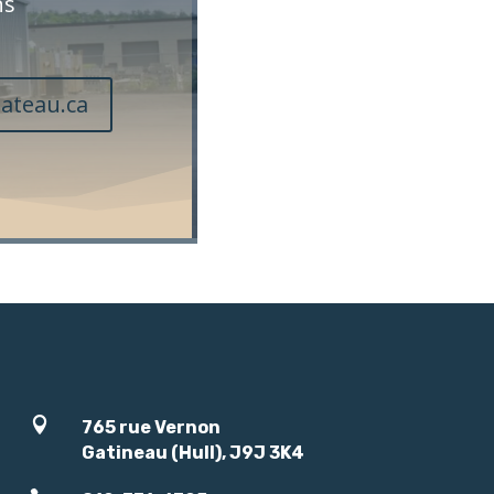
ns
ateau.ca

765 rue Vernon
Gatineau (Hull), J9J 3K4