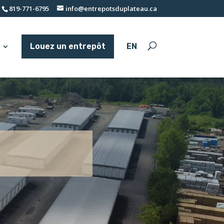
819-771-6795
info@entrepotsduplateau.ca
Louez un entrepôt
EN